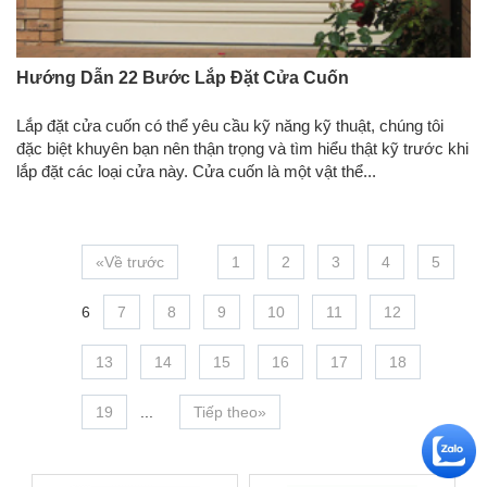
Hướng Dẫn 22 Bước Lắp Đặt Cửa Cuốn
Lắp đặt cửa cuốn có thể yêu cầu kỹ năng kỹ thuật, chúng tôi
đặc biệt khuyên bạn nên thận trọng và tìm hiểu thật kỹ trước khi
lắp đặt các loại cửa này. Cửa cuốn là một vật thể...
«Về trước
1
2
3
4
5
6
7
8
9
10
11
12
13
14
15
16
17
18
19
...
Tiếp theo»