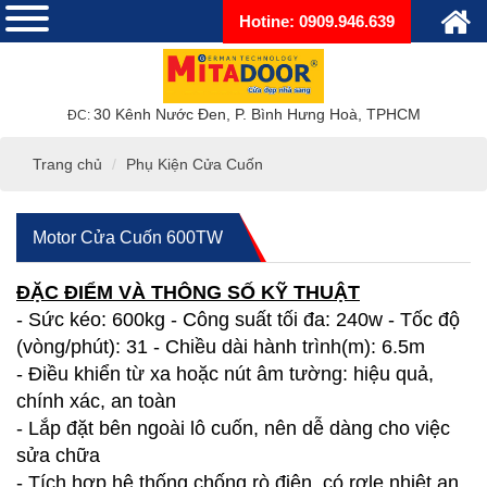
Hotine: 0909.946.639
30 Kênh Nước Đen, P. Bình Hưng Hoà, TPHCM
ĐC:
Trang chủ
Phụ Kiện Cửa Cuốn
Motor Cửa Cuốn 600TW
ĐẶC ĐIỂM VÀ THÔNG SỐ KỸ THUẬT
- Sức kéo: 600kg - Công suất tối đa: 240w - Tốc độ
(vòng/phút): 31 - Chiều dài hành trình(m): 6.5m
- Điều khiển từ xa hoặc nút âm tường: hiệu quả,
chính xác, an toàn
- Lắp đặt bên ngoài lô cuốn, nên dễ dàng cho việc
sửa chữa
- Tích hợp hệ thống chống rò điện, có rơle nhiệt an