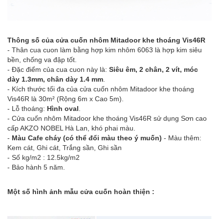
Thông số của cửa cuốn nhôm Mitadoor khe thoáng Vis46R
- Thân cua cuon làm bằng hợp kim nhôm 6063 là hợp kim siêu
bền, chống va đập tốt.
- Đặc điểm của cua cuon này là:
Siêu êm, 2 chân, 2 vít, móc
dày 1.3mm, chân dày 1.4 mm
.
- Kích thước tối đa của cửa cuốn nhôm Mitadoor khe thoáng
Vis46R là 30m² (Rộng 6m x Cao 5m).
- Lỗ thoáng:
Hình oval
.
- Cửa cuốn nhôm Mitadoor khe thoáng Vis46R sử dụng Sơn cao
cấp AKZO NOBEL Hà Lan, khó phai màu.
-
Màu Cafe cháy (có thể đổi màu theo ý muốn)
- Màu thêm:
Kem cát, Ghi cát, Trắng sần, Ghi sần
- Số kg/m2 : 12.5kg/m2
- Bảo hành 5 năm.
Một số hình ảnh mẫu cửa cuốn hoàn thiện :