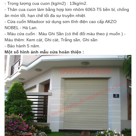
- Trọng lượng cua cuon (kg/m2) : 13kg/m2.
- Thân cua cuon làm bằng hợp kim nhôm 6063-T5 bền bỉ, chống
ăn mòn tốt, hạn chế tối đa sự truyền nhiệt.
- Cửa cuốn Mitadoor sử dụng sơn tĩnh điện cao cấp AKZO
NOBEL - Hà Lan.
- Màu cửa cuốn : Màu Ghi Sần (có thể đổi màu theo ý muốn ) -
Màu thêm: Kem cát, Ghi cát, Trắng sần, Ghi sần
- Bảo hành 5 năm.
Một số hình ảnh mẫu cửa hoàn thiện :