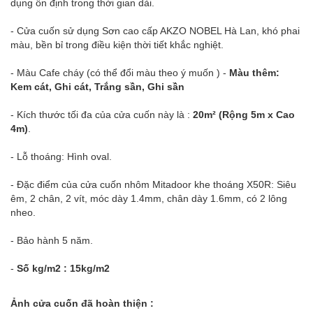
dụng ổn định trong thời gian dài.
- Cửa cuốn sử dụng Sơn cao cấp AKZO NOBEL Hà Lan, khó phai
màu, bền bỉ trong điều kiện thời tiết khắc nghiệt.
- Màu Cafe cháy (có thể đổi màu theo ý muốn ) -
Màu thêm:
Kem cát, Ghi cát, Trắng sần, Ghi sần
- Kích thước tối đa của cửa cuốn này là :
20m² (Rộng 5m x Cao
4m)
.
- Lỗ thoáng: Hình oval.
- Đặc điểm của cửa cuốn nhôm Mitadoor khe thoáng X50R: Siêu
êm, 2 chân, 2 vít, móc dày 1.4mm, chân dày 1.6mm, có 2 lông
nheo.
- Bảo hành 5 năm.
-
Số kg/m2 : 15kg/m2
Ảnh cửa cuốn đã hoàn thiện :