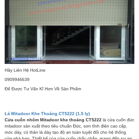
Hãy Liên Hệ HotLine:
0909946639
Để Được Tư Vấn Kĩ Hơn Về Sản Phẩm
Lá Mitadoor Khe Thoáng CT5222 (1.5 ly)
Cửa cuốn nhôm Mitadoor khe thoáng CT5222
là cửa cuốn đức
mitadoor sản xuất theo tiêu chuẩn Đức, sơn tĩnh điện cao cấp,
móc dày, có thân lá dày tạo độ an toàn tuyệt đối cho hệ thống
cửa nhà bạn. Thiết kế của cửa cuốn chắc chắn, mang đến sự an