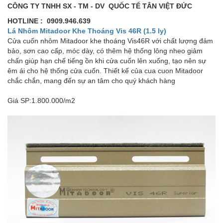
CÔNG TY TNHH SX - TM - DV QUỐC TẾ TÂN VIỆT ĐỨC
HOTLINE : 0909.946.639
Lá Nhôm Mitadoor Khe Thoáng Vis 46R (1.5 ly)
Cửa cuốn nhôm Mitadoor khe thoáng Vis46R với chất lượng đảm
bảo, sơn cao cấp, móc dày, có thêm hệ thống lông nheo giảm
chấn giúp hạn chế tiếng ồn khi cửa cuốn lên xuống, tạo nên sự
êm ái cho hệ thống cửa cuốn. Thiết kế của cua cuon Mitadoor
chắc chắn, mang đến sự an tâm cho quý khách hàng
Giá SP:1.800.000/m2