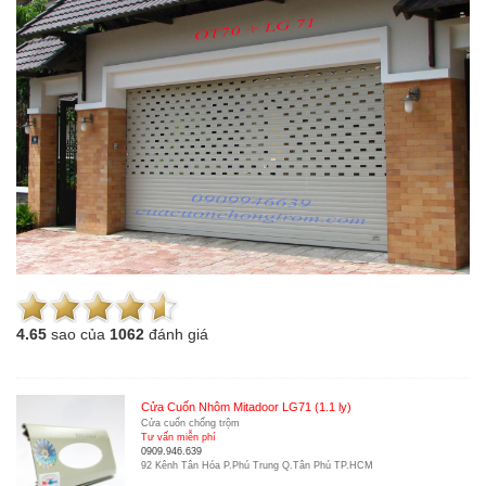
4.6
5
sao của
1062
đánh giá
Cửa Cuốn Nhôm Mitadoor LG71 (1.1 ly)
Cửa cuốn chống trộm
Tư vấn miễn phí
0909.946.639
92 Kênh Tân Hóa P.Phú Trung Q.Tân Phú TP.HCM