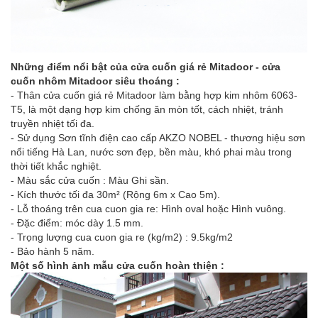
Những điểm nổi bật của cửa cuốn giá rẻ Mitadoor - cửa
cuốn nhôm Mitadoor siêu thoáng :
- Thân cửa cuốn giá rẻ Mitadoor làm bằng hợp kim nhôm 6063-
T5, là một dạng hợp kim chống ăn mòn tốt, cách nhiệt, tránh
truyền nhiệt tối đa.
- Sử dụng Sơn tĩnh điện cao cấp AKZO NOBEL - thương hiệu sơn
nổi tiếng Hà Lan, nước sơn đẹp, bền màu, khó phai màu trong
thời tiết khắc nghiệt.
- Màu sắc cửa cuốn : Màu Ghi sần.
- Kích thước tối đa 30m² (Rộng 6m x Cao 5m).
- Lỗ thoáng trên cua cuon gia re: Hình oval hoặc Hình vuông.
- Đặc điểm: móc dày 1.5 mm.
- Trọng lượng cua cuon gia re (kg/m2) : 9.5kg/m2
- Bảo hành 5 năm.
Một số hình ảnh mẫu cửa cuốn hoàn thiện :