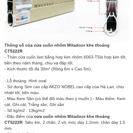
Thông số của cửa cuốn nhôm Mitadoor khe thoáng
CT5222R
- Thân cửa cuốn làm bằng hợp kim nhôm 6063-T5là hợp kim tốt,
bền theo năm tháng, chịu va đập tốt.
- Kích thước tối đa 30m² (Rộng 6m x Cao 5m).
- Lỗ thoáng: Hình oval.
- Sử dụng Sơn cao cấp AKZO NOBEL cao cấp của Hà Lan, chịu
nhiệt tốt, bền màu.
- Màu Kem Sần (có thể đổi màu theo ý muốn ) - Màu thêm: Kem
cát, Ghi cát, Trắng sần, Ghi sần
- Số kg/m2 : 13kg/m2
- Đặc điểm của
c
ửa cuốn nhôm Mitadoor khe thoáng
CT5222R
: Siêu êm, 2 chân, 2 vít, móc dày 1.2mm, chân dày 1.5
mm.