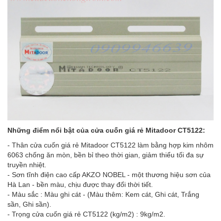
Những điểm nổi bật của cửa cuốn giá rẻ Mitadoor CT5122:
- Thân cửa cuốn giá rẻ Mitadoor CT5122 làm bằng hợp kim nhôm
6063 chống ăn mòn, bền bỉ theo thời gian, giảm thiểu tối đa sự
truyền nhiệt.
- Sơn tĩnh điện cao cấp AKZO NOBEL - một thương hiệu sơn của
Hà Lan - bền màu, chịu được thay đổi thời tiết.
- Màu sắc : Màu ghi cát - (Màu thêm: Kem cát, Ghi cát, Trắng
sần, Ghi sần).
- Trọng cửa cuốn giá rẻ CT5122 (kg/m2) : 9kg/m2.