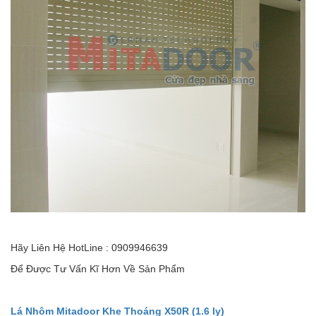
Hãy Liên Hệ HotLine : 0909946639
Để Được Tư Vấn Kĩ Hơn Về Sản Phẩm
Lá Nhôm Mitadoor Khe Thoáng X50R (1.6 ly)